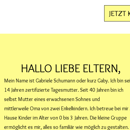
JETZT
HALLO LIEBE ELTERN,
Mein Name ist Gabriele Schumann oder kurz Gaby. Ich bin se
14 Jahren zertifizierte Tagesmutter. Seit 40 Jahren bin ich
selbst Mutter eines erwachsenen Sohnes und
mittlerweile
Oma von zwei Enkelkindern
. Ic
h betreue bei mir
Hause Kinder im Alter von 0 bis 3 Jahren. Die kleine Gruppe
ermöglicht es mir, alles so familiär wie möglich zu gestalten