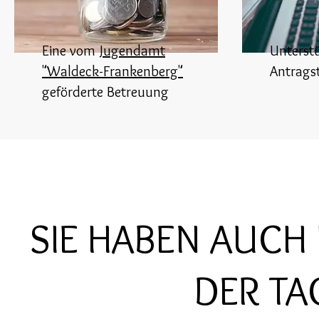
Eine vom
Jugendamt
Unterst
"Waldeck-Frankenberg"
Antrags
geförderte Betreuung
SIE HABEN AUCH
DER TA