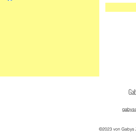
Gab
gabys
©2023 von Gabys Z